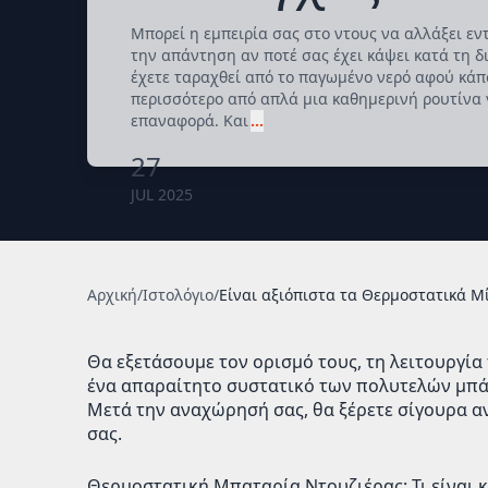
Μπορεί η εμπειρία σας στο ντους να αλλάξει ε
την απάντηση αν ποτέ σας έχει κάψει κατά τη δ
έχετε ταραχθεί από το παγωμένο νερό αφού κάπο
περισσότερο από απλά μια καθημερινή ρουτίνα γ
επαναφορά. Και
…
27
JUL 2025
Αρχική
/
Ιστολόγιο
/
Είναι αξιόπιστα τα Θερμοστατικά Μ
Θα εξετάσουμε τον ορισμό τους, τη λειτουργία 
ένα απαραίτητο συστατικό των πολυτελών μπά
Μετά την αναχώρησή σας, θα ξέρετε σίγουρα α
σας.
Θερμοστατική Μπαταρία Ντουζιέρας: Τι είναι κα