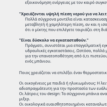
εξοικονόμηση ενέργειας με τον καιρό συγκε
"Χρειάζονται υψηλή πίεση νερού για να λει
Πολλά σύγχρονα μοντέλα είναι κατασκευασμέ
μεταβλητή ή χαμηλότερη πίεση, αν και η ισ
ότι ο μίκτης που επιλέγετε ταιριάζει στη δ
"Είναι δύσκολο να εγκατασταθούν."
Πράγματι, συνιστάται μια επαγγελματική ε
υδραυλικές εγκαταστάσεις. Ωστόσο, πολλά 
για την επανατοποθέτηση από ό,τι πιστεύου
ενός μπάνιου.
Ποιος χρειάζεται να επιλέξει έναν θερμοστατικ
Οι οικογένειες με παιδιά ή ηλικιωμένους: Η λε
αδιαπραγμάτευτη για την προστασία των ευάλ
Οι λάτρεις του design: Τα σύγχρονα μπάνια α
μιξερ.
Οι οικολογικά ευαισθητοποιημένοι καταναλωτέ