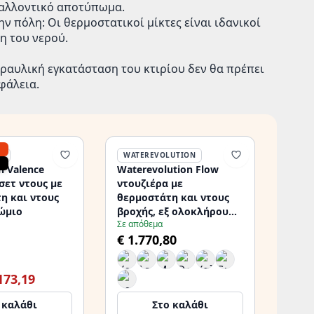
βαλλοντικό αποτύπωμα.
ν πόλη: Οι θερμοστατικοί μίκτες είναι ιδανικοί
η του νερού.
υδραυλική εγκατάσταση του κτιρίου δεν θα πρέπει
φάλεια.
N
WATEREVOLUTION
n Valence
Waterevolution Flow
σετ ντους με
ντουζιέρα με
η και ντους
θερμοστάτη και ντους
ώμιο
βροχής, εξ ολοκλήρου
Σε απόθεμα
από ανοξείδωτο ατσάλι
€ 1.770,80
T141TIE
173,19
 καλάθι
Στο καλάθι