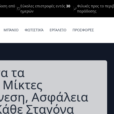
δοση από
Εύκολες επιστροφές εντός
30
Φιλικές προς το περι
ημερών
παράδοσης
ΜΠΆΝΙΟ
ΦΩΤΙΣΤΙΚΆ
ΕΡΓΑΛΕΊΟ
ΠΡΟΣΦΟΡΈΣ
τα τα
 Μίκτες
νεση, Ασφάλεια
Κάθε Σταγόνα