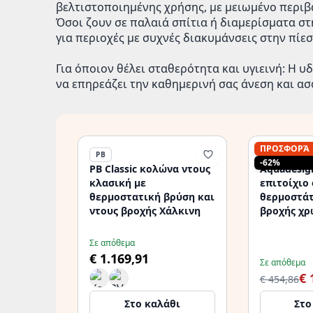
βελτιστοποιημένης χρήσης, με μειωμένο περι
Όσοι ζουν σε παλαιά σπίτια ή διαμερίσματα στη
για περιοχές με συχνές διακυμάνσεις στην πίεσ
Για όποιον θέλει σταθερότητα και υγιεινή: Η 
να επηρεάζει την καθημερινή σας άνεση και ασ
ΠΡΟΣΦΟΡΆ
PB
AQUADESIG
-62%
PB Classic κολώνα ντους
Aquadesig
κλασική με
επιτοίχιο 
θερμοστατική βρύση και
θερμοστάτ
ντους βροχής Χάλκινη
βροχής χρ
Σε απόθεμα
€ 1.169,91
Σε απόθεμα
€ 
€ 454,86
Στο καλάθι
Στο