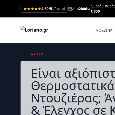
Δωρεάν παρά
4.80/5
Από
2006
eTrusted
€ 350
ΚΟΥΖΊΝΑ
ΆΡΘΡΟ
Είναι αξιόπισ
Θερμοστατικά
Ντουζιέρας; Ά
& Έλεγχος σε 