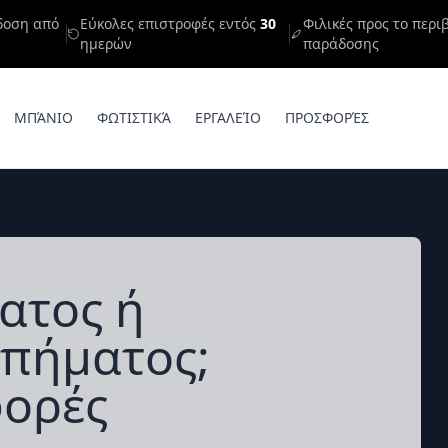
δοση από
Εύκολες επιστροφές εντός
30
Φιλικές προς το περι
ημερών
παράδοσης
ΜΠΆΝΙΟ
ΦΩΤΙΣΤΙΚΆ
ΕΡΓΑΛΕΊΟ
ΠΡΟΣΦΟΡΈΣ
ατος ή
υπήματος;
φορές