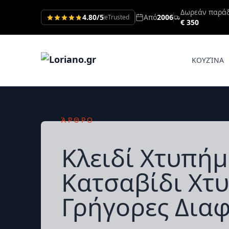
Δωρεάν παρά
4.80/5
Από
2006
eTrusted
€ 350
ΚΟΥΖΊΝΑ
ΆΡΘΡΟ
Κλειδί Χτυπήμ
Κατσαβίδι Χτ
Γρήγορες Δια