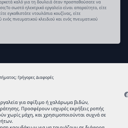
ν αρκετά καλό για τη δουλειά όταν προσπαθούσατε να
σο;Το σωστό ηλεκτρικό εργαλείο είναι απαραίτητο, είτε
ίτε εγκαθιστάτε ντουλάπια κουζίνας, είτε
 ενός πνευματικού κλειδιού και ενός πνευματικού
πήματος; Γρήγορες Διαφορές
εργαλεία για σφίξιμο ή χαλάρωμα βιδών,
ράτησης. Προσφέρουν ισχυρές εκρήξεις ροπής
ύν χωρίς μάχη, και χρησιμοποιούνται συχνά σε
νήτων.
έτηση καρυδάκιων για να ταιριάζουν σε διάφορα