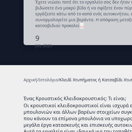
Έχετε νιώσει ποτέ ότι το εργαλείο σας δεν ήτα
βιδώσετε ένα μακρύ βίδα ή να σφίξετε έναν πύρ
εργάζεστε κάτω από το καπό ενός αυτοκινήτου, ε
συναρμολογείτε μια βεράντα. Η απόφαση μεταξύ
κατσαβιδιού προκαλεί
…
9
JUL 2025
Αρχική
/
Ιστολόγιο
/
Κλειδί Χτυπήματος ή Κατσαβίδι Χτυ
Ένας Κρουστικός Κλειδοκρουστικός: Τι είναι;
Οι κρουστικοί κλειδοκρουστικοί είναι ισχυρά 
μπουλονιών και άλλων βαρέων στοιχείων συγκ
που κάνουν τα επίμονα μπουλόνια να υποχωρο
μεγάλα έργα κατασκευής και επισκευής αυτοκι
Αυτά τα εργαλεία είναι ιδανικά για την τοποθ