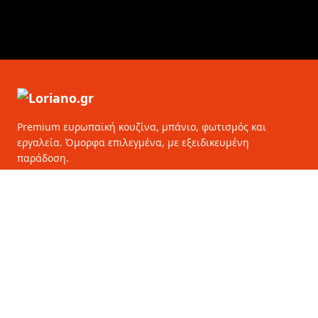
Premium ευρωπαϊκή κουζίνα, μπάνιο, φωτισμός και
εργαλεία. Όμορφα επιλεγμένα, με εξειδικευμένη
παράδοση.
Loriano.gr
Leemstraat 7
4705RT Roosendaal
Ολλανδία
ΚΑΤΗΓΟΡΊΕΣ