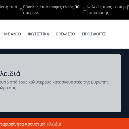
δοση από
Εύκολες επιστροφές εντός
30
Φιλικές προς το περι
ημερών
παράδοσης
ΜΠΆΝΙΟ
ΦΩΤΙΣΤΙΚΆ
ΕΡΓΑΛΕΊΟ
ΠΡΟΣΦΟΡΈΣ
λειδιά
σουάρ από τους καλύτερους κατασκευαστές της Ευρώπης -
χώρο σας.
ταριοκίνητα Κρουστικά Κλειδιά