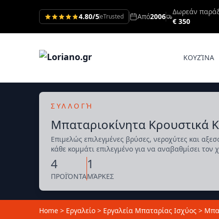
Δωρεάν παρά
4.80/5
Από
2006
eTrusted
€ 350
ΚΟΥΖΊΝΑ
ΣΥΛΛΟΓΉ
Μπαταριοκίνητα Κρουστικά Κ
Επιμελώς επιλεγμένες βρύσες, νεροχύτες και αξε
κάθε κομμάτι επιλεγμένο για να αναβαθμίσει τον 
4
1
ΠΡΟΪΌΝΤΑ
ΜΆΡΚΕΣ
Home
>
Εργαλείο
>
Εργαλεία Μπαταρίας Ισχύος
>
Μπα