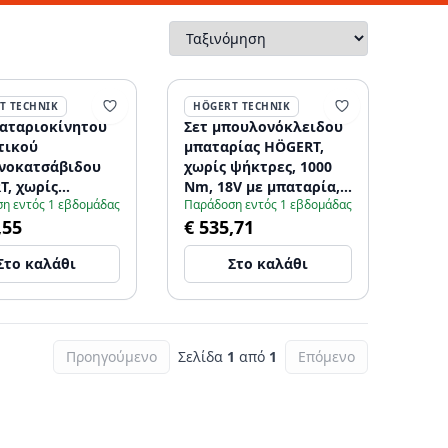
T TECHNIK
HÖGERT TECHNIK
παταριοκίνητου
Σετ μπουλονόκλειδου
τικού
μπαταρίας HÖGERT,
νοκατσάβιδου
χωρίς ψήκτρες, 1000
T, χωρίς
Nm, 18V με μπαταρία,
η εντός 1 εβδομάδας
Παράδοση εντός 1 εβδομάδας
ς, 18V, με
φορτιστής
,55
€ 535,71
ρία, φορτιστή
Στο καλάθι
Στο καλάθι
Προηγούμενο
Σελίδα
1
από
1
Επόμενο