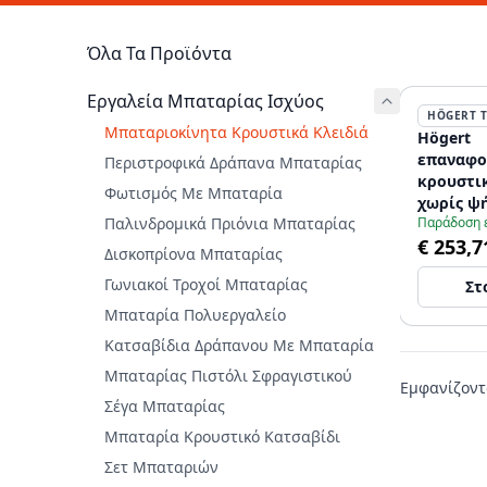
Όλα Τα Προϊόντα
Εργαλεία Μπαταρίας Ισχύος
HÖGERT 
Μπαταριοκίνητα Κρουστικά Κλειδιά
Högert
επαναφο
Περιστροφικά Δράπανα Μπαταρίας
κρουστικ
Φωτισμός Με Μπαταρία
χωρίς ψή
Παλινδρομικά Πριόνια Μπαταρίας
Παράδοση 
για εργα
€ 253,7
Δισκοπρίονα Μπαταρίας
Γωνιακοί Τροχοί Μπαταρίας
Στ
Μπαταρία Πολυεργαλείο
Κατσαβίδια Δράπανου Με Μπαταρία
Μπαταρίας Πιστόλι Σφραγιστικού
Εμφανίζον
Σέγα Μπαταρίας
Μπαταρία Κρουστικό Κατσαβίδι
Σετ Μπαταριών