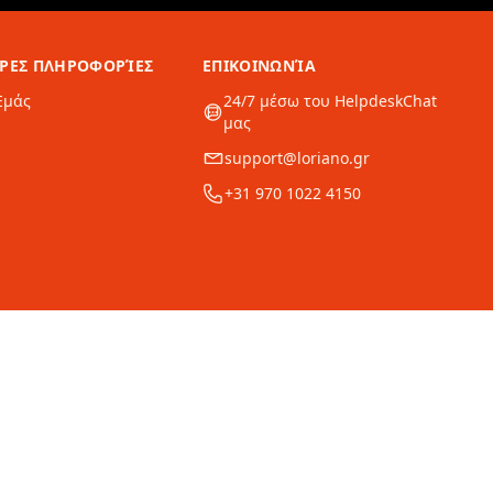
ΕΡΕΣ ΠΛΗΡΟΦΟΡΊΕΣ
ΕΠΙΚΟΙΝΩΝΊΑ
Εμάς
24/7 μέσω του HelpdeskChat
μας
support@loriano.gr
+31 970 1022 4150