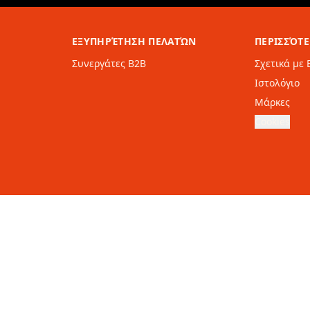
ΕΞΥΠΗΡΈΤΗΣΗ ΠΕΛΑΤΏΝ
ΠΕΡΙΣΣΌΤ
Συνεργάτες B2B
Σχετικά με 
Ιστολόγιο
Μάρκες
Cookies
Επιλέξτε τη χώρα σας:
Ελλάδα