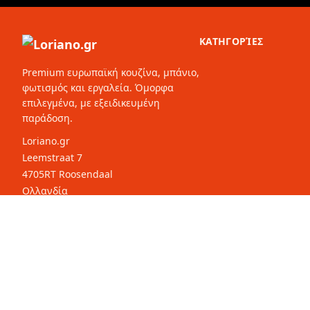
ΚΑΤΗΓΟΡΊΕΣ
Premium ευρωπαϊκή κουζίνα, μπάνιο,
φωτισμός και εργαλεία. Όμορφα
επιλεγμένα, με εξειδικευμένη
παράδοση.
Loriano.gr
Leemstraat 7
4705RT Roosendaal
Ολλανδία
© 2026 Loriano.gr. Με επιφύλαξη παντός δικαιώματος.