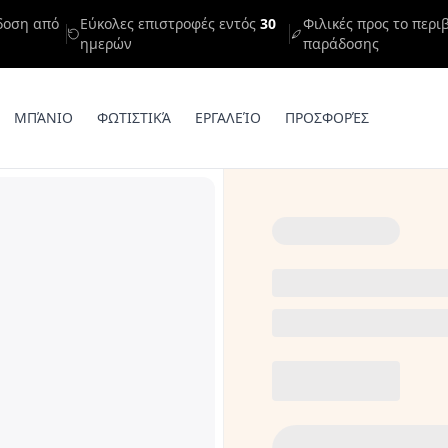
δοση από
Εύκολες επιστροφές εντός
30
Φιλικές προς το περι
ημερών
παράδοσης
ΜΠΆΝΙΟ
ΦΩΤΙΣΤΙΚΆ
ΕΡΓΑΛΕΊΟ
ΠΡΟΣΦΟΡΈΣ