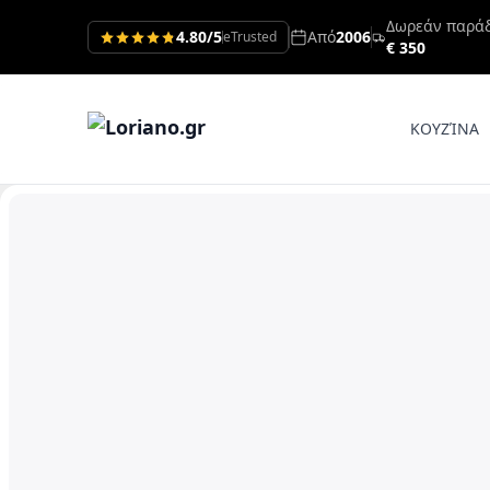
Δωρεάν παρά
4.80/5
Από
2006
eTrusted
€ 350
ΚΟΥΖΊΝΑ